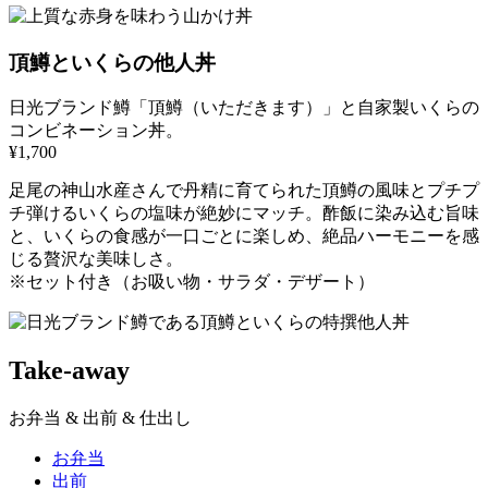
頂鱒といくらの他人丼
日光ブランド鱒「頂鱒（いただきます）」と自家製いくらの
コンビネーション丼。
¥1,700
足尾の神山水産さんで丹精に育てられた頂鱒の風味とプチプ
チ弾けるいくらの塩味が絶妙にマッチ。酢飯に染み込む旨味
と、いくらの食感が一口ごとに楽しめ、絶品ハーモニーを感
じる贅沢な美味しさ。
※セット付き（お吸い物・サラダ・デザート）
Take-away
お弁当 & 出前 & 仕出し
お弁当
出前