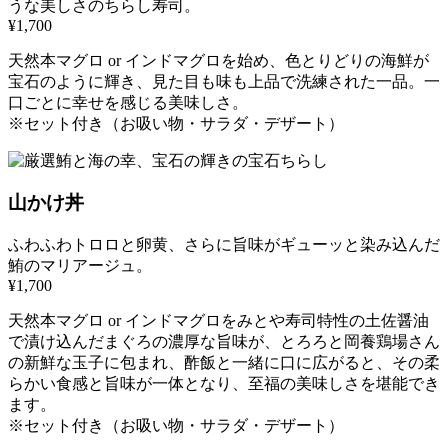
うな美しさのちらし寿司。
¥1,700
天然本マグロ or インドマグロを始め、色とりどりの海鮮が
宝石のように輝き、見た目も味も上品で洗練された一品。一
口ごとに幸せを感じる美味しさ。
※セット付き（お吸い物・サラダ・デザート）
山かけ丼
ふわふわトロロと卵黄、さらに旨味がギューッと染み込んだ
鮪のマリアージュ。
¥1,700
天然本マグロ or インドマグロをみとや寿司特性の土佐醤油
で漬け込んだまぐろの濃厚な旨味が、とろろと岡養鶏場さん
の新鮮な玉子に包まれ、酢飯と一緒に口に広がると、その柔
らかい食感と旨味が一体となり、至福の美味しさを堪能でき
ます。
※セット付き（お吸い物・サラダ・デザート）