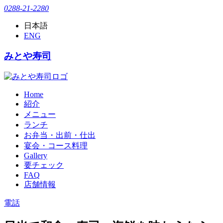
0288-21-2280
日本語
ENG
みとや寿司
Home
紹介
メニュー
ランチ
お弁当・出前・仕出
宴会・コース料理
Gallery
要チェック
FAQ
店舗情報
電話