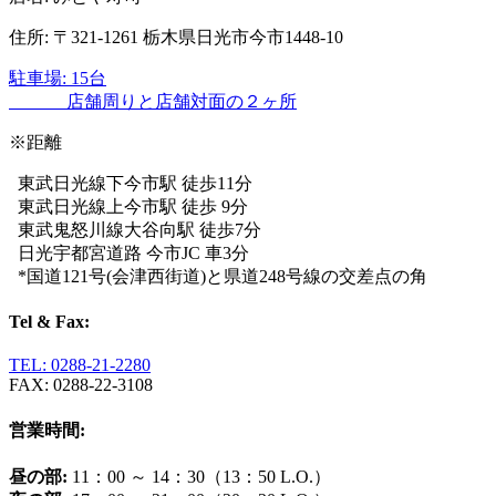
住所: 〒321-1261 栃木県日光市今市1448-10
駐車場: 15台
店舗周りと店舗対面の２ヶ所
※距離
東武日光線下今市駅 徒歩11分
東武日光線上今市駅 徒歩 9分
東武鬼怒川線大谷向駅 徒歩7分
日光宇都宮道路 今市JC 車3分
*国道121号(会津西街道)と県道248号線の交差点の角
Tel & Fax:
TEL: 0288-21-2280
FAX: 0288-22-3108
営業時間:
昼の部:
11：00 ～ 14：30（13：50 L.O.）