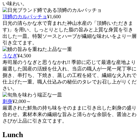
い味わい。
頂鱒のカルパッチョ
¥1,600
日光の清らかな水で育まれた神山水産の「頂鱒(いただきま
す)」を用い、しっとりとした脂の旨みと上質な身質を引き
出した一皿。特製ソースとハーブが繊細な味わいをより一層
引き立てます。
うなぎ
¥4,500
寿司屋のうなぎと思うなかれ!! 季節に応じて最適な産地より
厳選した国産の活鰻を仕入れ、当店の職人が一尾一尾丁寧に
捌き、串打ち、下焼き、蒸しの工程を経て、繊細な火入れで
仕上げた一重。職人仕込みの秘伝のタレでお召し上がりくだ
さい。
刺身
¥2,000～
厳選された鮮魚の持ち味をそのままに引き出した刺身の盛り
合わせ。素材本来の繊細な旨みと清らかな余韻を、醤油とわ
さびが上品に引き立てます。
Lunch