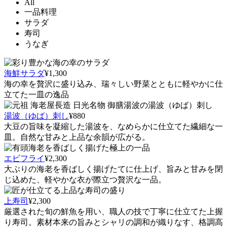
All
一品料理
サラダ
寿司
うなぎ
海鮮サラダ
¥1,300
海の幸を贅沢に盛り込み、瑞々しい野菜とともに軽やかに仕
立てた一皿の逸品
湯波（ゆば）刺し
¥880
大豆の旨味を凝縮した湯波を、なめらかに仕立てた繊細な一
皿。自然な甘みと上品な余韻が広がる。
エビフライ
¥2,300
大ぶりの海老を香ばしく揚げたてに仕上げ、旨みと甘みを閉
じ込めた、軽やかな衣が際立つ贅沢な一品。
上寿司
¥2,300
厳選された旬の鮮魚を用い、職人の技で丁寧に仕立てた上握
り寿司。素材本来の旨みとシャリの調和が織りなす、格調高