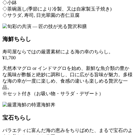
◇小鉢
◇茶碗蒸し(季節により冷製、又は自家製玉子焼き)
◇サラダ, 寿司, 日光翠園の杏仁豆腐
海鮮ちらし
寿司屋ならではの厳選素材による海の幸のちらし。
¥1,700
天然本マグロ or インドマグロを始め、新鮮な魚介類の豊か
な風味が酢飯と絶妙に調和し、口に広がる旨味が魅力。多様
な海の幸が一度に楽しめ、食感の違いも楽しめる贅沢な一
品。
※セット付き（お吸い物・サラダ・デザート）
宝石ちらし
バラエティに富んだ海の恵みをちりばめた、まるで宝石のよ